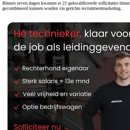
Binnen zeven dagen kwamen er 21 gekwalificeerde sollicitaties binne
gecombineerd kunnen worden via gerichte recruitmentmarketing.