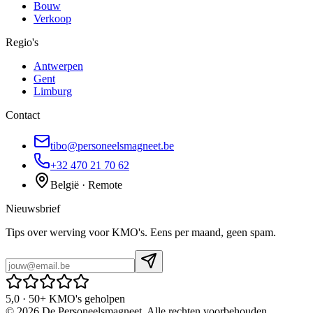
Bouw
Verkoop
Regio's
Antwerpen
Gent
Limburg
Contact
tibo@personeelsmagneet.be
+32 470 21 70 62
België · Remote
Nieuwsbrief
Tips over werving voor KMO's. Eens per maand, geen spam.
5,0 · 50+ KMO's geholpen
©
2026
De Personeelsmagneet. Alle rechten voorbehouden.