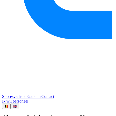
Succesverhalen
Garantie
Contact
Ik wil personeel!
🇧🇪
🇬🇧