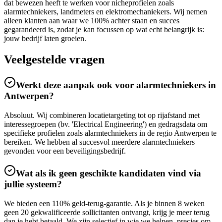
dat bewezen heeft te werken voor nicheprofielen zoals
alarmtechniekers, landmeters en elektromechaniekers. Wij nemen
alleen klanten aan waar we 100% achter staan en succes
gegarandeerd is, zodat je kan focussen op wat echt belangrijk is:
jouw bedrijf laten groeien.
Veelgestelde vragen
Werkt deze aanpak ook voor alarmtechniekers in
Antwerpen?
Absoluut. Wij combineren locatietargeting tot op rijafstand met
interessegroepen (bv. 'Electrical Engineering') en gedragsdata om
specifieke profielen zoals alarmtechniekers in de regio Antwerpen te
bereiken. We hebben al succesvol meerdere alarmtechniekers
gevonden voor een beveiligingsbedrijf.
Wat als ik geen geschikte kandidaten vind via
jullie systeem?
We bieden een 110% geld-terug-garantie. Als je binnen 8 weken
geen 20 gekwalificeerde sollicitanten ontvangt, krijg je meer terug
dan je hebt betaald. We zijn selectief in wie we helpen, precies om