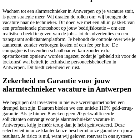
Wachten tot een alarmtechnieker in Antwerpen op je vacature stuit,
is geen strategie meer. Wij draaien de rollen om: wij brengen de
vacature naar de technieker. Dit doen we met een all-in pakket: van
een professionele photoshoot op jouw bedrijfslocatie – om een
realistisch beeld te geven van de job – tot de advertenties en een
transparant sollicitantenplatform. Je behoudt de controle over wie je
aanneemt, zonder verborgen kosten of een fee per hire. De
campagne is bovendien schaalbaar en kan zonder extra
opstartkosten opnieuw worden ingezet, zodat je 'gebiteld zit voor de
toekomst' wat betreft je technische personeelsbehoeften in
Antwerpen. Dit biedt zekerheid en rust.
Zekerheid en Garantie voor jouw
alarmtechnieker vacature in Antwerpen
We begrijpen dat investeren in nieuwe wervingsmethoden een
drempel kan zijn. Daarom bieden we een unieke 110% geld-terug-
garantie. Als je binnen 8 weken geen 20 gekwalificeerde
sollicitanten ontvangt voor je alarmtechnieker vacature in
Antwerpen, krijg je méér terug dan je hebt geïnvesteerd. Deze
selectiviteit in onze klantenkeuze beschermt onze garantie en jouw
resultaat. Je risico is nul, want wij geloven rotsvast in ons systeem