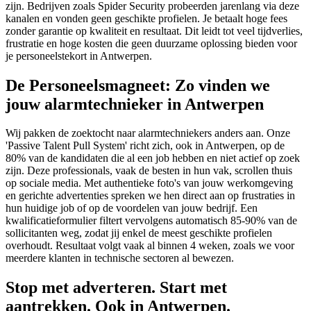
zijn. Bedrijven zoals Spider Security probeerden jarenlang via deze
kanalen en vonden geen geschikte profielen. Je betaalt hoge fees
zonder garantie op kwaliteit en resultaat. Dit leidt tot veel tijdverlies,
frustratie en hoge kosten die geen duurzame oplossing bieden voor
je personeelstekort in Antwerpen.
De Personeelsmagneet: Zo vinden we
jouw alarmtechnieker in Antwerpen
Wij pakken de zoektocht naar alarmtechniekers anders aan. Onze
'Passive Talent Pull System' richt zich, ook in Antwerpen, op de
80% van de kandidaten die al een job hebben en niet actief op zoek
zijn. Deze professionals, vaak de besten in hun vak, scrollen thuis
op sociale media. Met authentieke foto's van jouw werkomgeving
en gerichte advertenties spreken we hen direct aan op frustraties in
hun huidige job of op de voordelen van jouw bedrijf. Een
kwalificatieformulier filtert vervolgens automatisch 85-90% van de
sollicitanten weg, zodat jij enkel de meest geschikte profielen
overhoudt. Resultaat volgt vaak al binnen 4 weken, zoals we voor
meerdere klanten in technische sectoren al bewezen.
Stop met adverteren. Start met
aantrekken. Ook in Antwerpen.