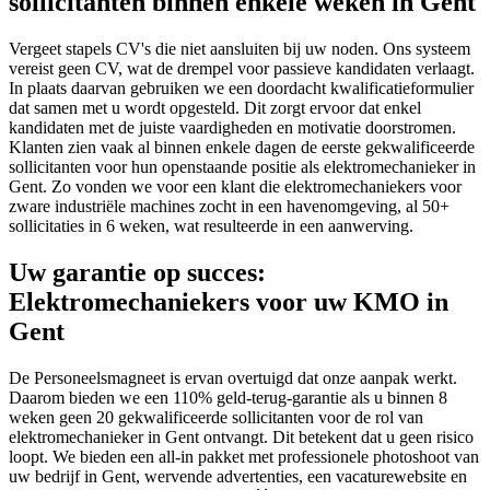
sollicitanten binnen enkele weken in Gent
Vergeet stapels CV's die niet aansluiten bij uw noden. Ons systeem
vereist geen CV, wat de drempel voor passieve kandidaten verlaagt.
In plaats daarvan gebruiken we een doordacht kwalificatieformulier
dat samen met u wordt opgesteld. Dit zorgt ervoor dat enkel
kandidaten met de juiste vaardigheden en motivatie doorstromen.
Klanten zien vaak al binnen enkele dagen de eerste gekwalificeerde
sollicitanten voor hun openstaande positie als elektromechanieker in
Gent. Zo vonden we voor een klant die elektromechaniekers voor
zware industriële machines zocht in een havenomgeving, al 50+
sollicitaties in 6 weken, wat resulteerde in een aanwerving.
Uw garantie op succes:
Elektromechaniekers voor uw KMO in
Gent
De Personeelsmagneet is ervan overtuigd dat onze aanpak werkt.
Daarom bieden we een 110% geld-terug-garantie als u binnen 8
weken geen 20 gekwalificeerde sollicitanten voor de rol van
elektromechanieker in Gent ontvangt. Dit betekent dat u geen risico
loopt. We bieden een all-in pakket met professionele photoshoot van
uw bedrijf in Gent, wervende advertenties, een vacaturewebsite en