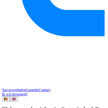
Succesverhalen
Garantie
Contact
Ik wil personeel!
🇧🇪
🇬🇧