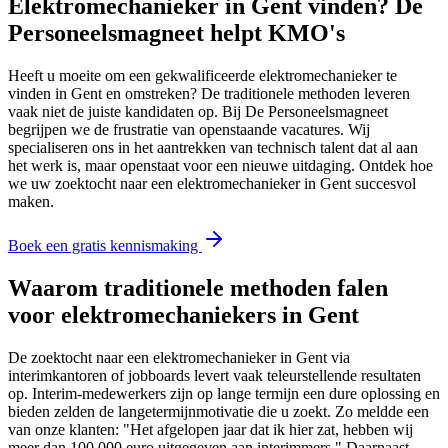
Elektromechanieker in Gent vinden? De
Personeelsmagneet helpt KMO's
Heeft u moeite om een gekwalificeerde elektromechanieker te
vinden in Gent en omstreken? De traditionele methoden leveren
vaak niet de juiste kandidaten op. Bij De Personeelsmagneet
begrijpen we de frustratie van openstaande vacatures. Wij
specialiseren ons in het aantrekken van technisch talent dat al aan
het werk is, maar openstaat voor een nieuwe uitdaging. Ontdek hoe
we uw zoektocht naar een elektromechanieker in Gent succesvol
maken.
Boek een gratis kennismaking
Waarom traditionele methoden falen
voor elektromechaniekers in Gent
De zoektocht naar een elektromechanieker in Gent via
interimkantoren of jobboards levert vaak teleurstellende resultaten
op. Interim-medewerkers zijn op lange termijn een dure oplossing en
bieden zelden de langetermijnmotivatie die u zoekt. Zo meldde een
van onze klanten: "Het afgelopen jaar dat ik hier zat, hebben wij
meer dan 100.000 euro uitgegeven aan interimmers." Daarnaast