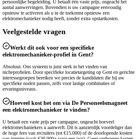
persoonlijke begeleiding. U betaalt één vaste prijs, ongeacht het
aantal aanwervingen. Bovendien is uw campagne eenvoudig
opnieuw te activeren als u in de toekomst opnieuw een
elektromechanieker nodig heeft, zonder extra opstartkosten.
Veelgestelde vragen
Werkt dit ook voor een specifieke
elektromechanieker-profiel in Gent?
Absoluut. Ons systeem is juist sterk in het vinden van
nicheprofielen. Door specifieke locatietargeting op Gent en gerichte
interessegroepen bereiken we precies de kandidaten die bij uw
specifieke noden passen, zelfs voor lastige combinaties of
ervaringsniveaus.
Hoeveel kost het om via De Personeelsmagneet
een elektromechanieker te vinden?
U betaalt een vaste prijs per campagne, ongeacht hoeveel
elektromechaniekers u aanwerft. Dit is aanzienlijk voordeliger dan
de hoge fees van recruiters (tot €15.000) of de doorlopende kosten
van interim (vaak €30.000+ voor een jaar). Geen verborgen kosten,