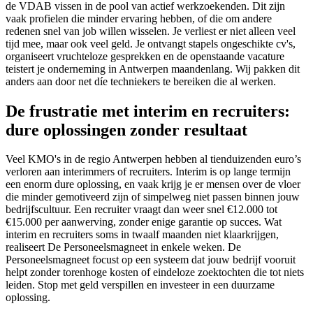
de VDAB vissen in de pool van actief werkzoekenden. Dit zijn
vaak profielen die minder ervaring hebben, of die om andere
redenen snel van job willen wisselen. Je verliest er niet alleen veel
tijd mee, maar ook veel geld. Je ontvangt stapels ongeschikte cv's,
organiseert vruchteloze gesprekken en de openstaande vacature
teistert je onderneming in Antwerpen maandenlang. Wij pakken dit
anders aan door net díe techniekers te bereiken die al werken.
De frustratie met interim en recruiters:
dure oplossingen zonder resultaat
Veel KMO's in de regio Antwerpen hebben al tienduizenden euro’s
verloren aan interimmers of recruiters. Interim is op lange termijn
een enorm dure oplossing, en vaak krijg je er mensen over de vloer
die minder gemotiveerd zijn of simpelweg niet passen binnen jouw
bedrijfscultuur. Een recruiter vraagt dan weer snel €12.000 tot
€15.000 per aanwerving, zonder enige garantie op succes. Wat
interim en recruiters soms in twaalf maanden niet klaarkrijgen,
realiseert De Personeelsmagneet in enkele weken. De
Personeelsmagneet focust op een systeem dat jouw bedrijf vooruit
helpt zonder torenhoge kosten of eindeloze zoektochten die tot niets
leiden. Stop met geld verspillen en investeer in een duurzame
oplossing.