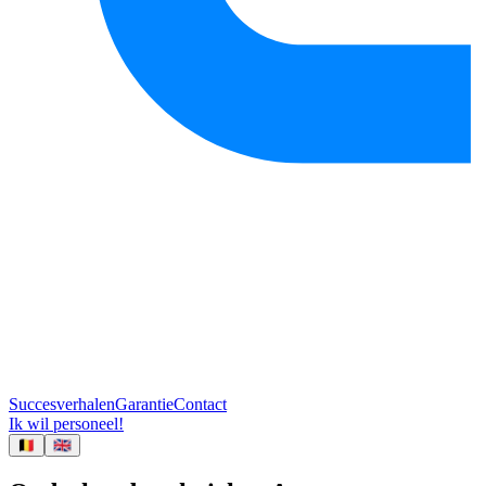
Succesverhalen
Garantie
Contact
Ik wil personeel!
🇧🇪
🇬🇧