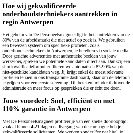
Hoe wij gekwalificeerde
onderhoudstechniekers aantrekken in
regio Antwerpen
Het geheim van De Personeelsmagneet ligt in het aantrekken van de
80% van de arbeidsmarkt die niet actief op zoek is. We gebruiken
een bewezen systeem om specifieke profielen, zoals
onderhoudstechniekers in Antwerpen, te bereiken via sociale media.
Door gerichte advertenties met authentieke beelden van jouw
werkvloer, spreken we potentiële kandidaten direct aan. Dankzij een
slim kwalificatieformulier filteren we automatisch 85-90% van de
niet-geschikte kandidaten weg. Jij krijgt enkel de meest relevante
profielen te zien in ons transparante dashboard, klaar om de telefoon
te grijpen voor een eerste screening. Dit betekent minder tijdrovende
administratie en meer focus op gesprekken die er écht toe doen.
Jouw voordeel: Snel, efficiënt en met
110% garantie in Antwerpen
Met De Personeelsmagneet profiteer je van een snelle doorlooptijd:
vaak al binnen 4-21 dagen na livegang van de campagne heb je
gekwalificeerde sollicitanten. We werken zonder 'fee per hire', je