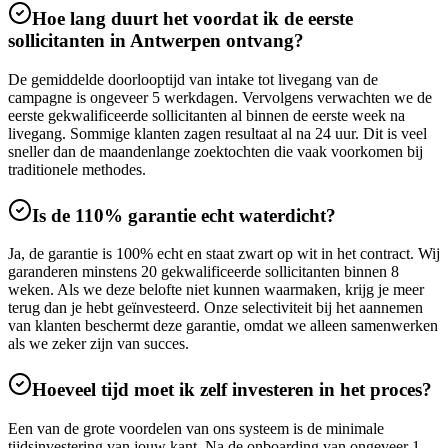
Hoe lang duurt het voordat ik de eerste
sollicitanten in Antwerpen ontvang?
De gemiddelde doorlooptijd van intake tot livegang van de
campagne is ongeveer 5 werkdagen. Vervolgens verwachten we de
eerste gekwalificeerde sollicitanten al binnen de eerste week na
livegang. Sommige klanten zagen resultaat al na 24 uur. Dit is veel
sneller dan de maandenlange zoektochten die vaak voorkomen bij
traditionele methodes.
Is de 110% garantie echt waterdicht?
Ja, de garantie is 100% echt en staat zwart op wit in het contract. Wij
garanderen minstens 20 gekwalificeerde sollicitanten binnen 8
weken. Als we deze belofte niet kunnen waarmaken, krijg je meer
terug dan je hebt geïnvesteerd. Onze selectiviteit bij het aannemen
van klanten beschermt deze garantie, omdat we alleen samenwerken
als we zeker zijn van succes.
Hoeveel tijd moet ik zelf investeren in het proces?
Een van de grote voordelen van ons systeem is de minimale
tijdsinvestering van jouw kant. Na de onboarding van ongeveer 1