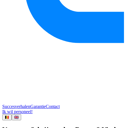
Succesverhalen
Garantie
Contact
Ik wil personeel!
🇧🇪
🇬🇧