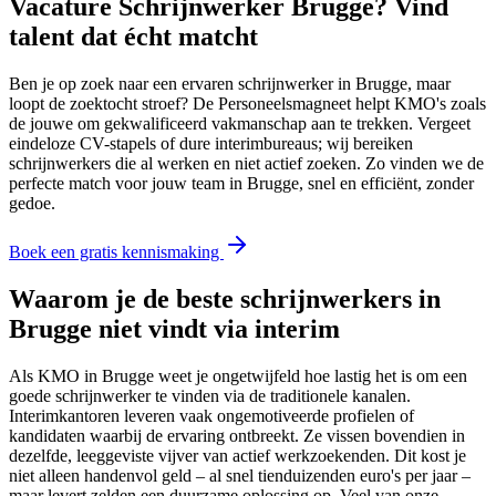
Vacature Schrijnwerker Brugge? Vind
talent dat écht matcht
Ben je op zoek naar een ervaren schrijnwerker in Brugge, maar
loopt de zoektocht stroef? De Personeelsmagneet helpt KMO's zoals
de jouwe om gekwalificeerd vakmanschap aan te trekken. Vergeet
eindeloze CV-stapels of dure interimbureaus; wij bereiken
schrijnwerkers die al werken en niet actief zoeken. Zo vinden we de
perfecte match voor jouw team in Brugge, snel en efficiënt, zonder
gedoe.
Boek een gratis kennismaking
Waarom je de beste schrijnwerkers in
Brugge niet vindt via interim
Als KMO in Brugge weet je ongetwijfeld hoe lastig het is om een
goede schrijnwerker te vinden via de traditionele kanalen.
Interimkantoren leveren vaak ongemotiveerde profielen of
kandidaten waarbij de ervaring ontbreekt. Ze vissen bovendien in
dezelfde, leeggeviste vijver van actief werkzoekenden. Dit kost je
niet alleen handenvol geld – al snel tienduizenden euro's per jaar –
maar levert zelden een duurzame oplossing op. Veel van onze