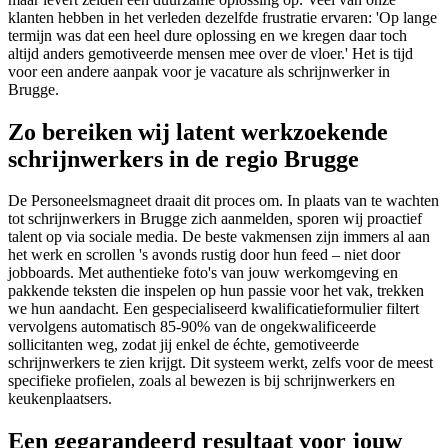
klanten hebben in het verleden dezelfde frustratie ervaren: 'Op lange
termijn was dat een heel dure oplossing en we kregen daar toch
altijd anders gemotiveerde mensen mee over de vloer.' Het is tijd
voor een andere aanpak voor je vacature als schrijnwerker in
Brugge.
Zo bereiken wij latent werkzoekende
schrijnwerkers in de regio Brugge
De Personeelsmagneet draait dit proces om. In plaats van te wachten
tot schrijnwerkers in Brugge zich aanmelden, sporen wij proactief
talent op via sociale media. De beste vakmensen zijn immers al aan
het werk en scrollen 's avonds rustig door hun feed – niet door
jobboards. Met authentieke foto's van jouw werkomgeving en
pakkende teksten die inspelen op hun passie voor het vak, trekken
we hun aandacht. Een gespecialiseerd kwalificatieformulier filtert
vervolgens automatisch 85-90% van de ongekwalificeerde
sollicitanten weg, zodat jij enkel de échte, gemotiveerde
schrijnwerkers te zien krijgt. Dit systeem werkt, zelfs voor de meest
specifieke profielen, zoals al bewezen is bij schrijnwerkers en
keukenplaatsers.
Een gegarandeerd resultaat voor jouw