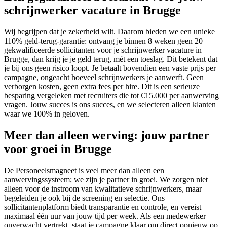
schrijnwerker vacature in Brugge
Wij begrijpen dat je zekerheid wilt. Daarom bieden we een unieke
110% geld-terug-garantie: ontvang je binnen 8 weken geen 20
gekwalificeerde sollicitanten voor je schrijnwerker vacature in
Brugge, dan krijg je je geld terug, mét een toeslag. Dit betekent dat
je bij ons geen risico loopt. Je betaalt bovendien een vaste prijs per
campagne, ongeacht hoeveel schrijnwerkers je aanwerft. Geen
verborgen kosten, geen extra fees per hire. Dit is een serieuze
besparing vergeleken met recruiters die tot €15.000 per aanwerving
vragen. Jouw succes is ons succes, en we selecteren alleen klanten
waar we 100% in geloven.
Meer dan alleen werving: jouw partner
voor groei in Brugge
De Personeelsmagneet is veel meer dan alleen een
aanwervingssysteem; we zijn je partner in groei. We zorgen niet
alleen voor de instroom van kwalitatieve schrijnwerkers, maar
begeleiden je ook bij de screening en selectie. Ons
sollicitantenplatform biedt transparantie en controle, en vereist
maximaal één uur van jouw tijd per week. Als een medewerker
onverwacht vertrekt, staat je campagne klaar om direct opnieuw op