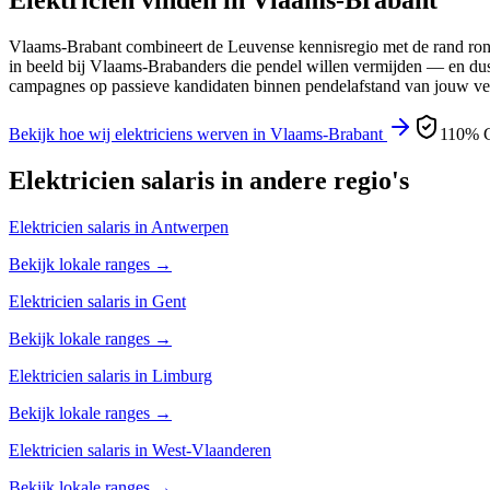
Elektricien
vinden in
Vlaams-Brabant
Vlaams-Brabant combineert de Leuvense kennisregio met de rand rond 
in beeld bij Vlaams-Brabanders die pendel willen vermijden — en dus
campagnes op passieve kandidaten binnen pendelafstand van jouw ves
Bekijk hoe wij
elektriciens
werven in
Vlaams-Brabant
110% G
Elektricien
salaris in andere regio's
Elektricien
salaris in
Antwerpen
Bekijk lokale ranges →
Elektricien
salaris in
Gent
Bekijk lokale ranges →
Elektricien
salaris in
Limburg
Bekijk lokale ranges →
Elektricien
salaris in
West-Vlaanderen
Bekijk lokale ranges →