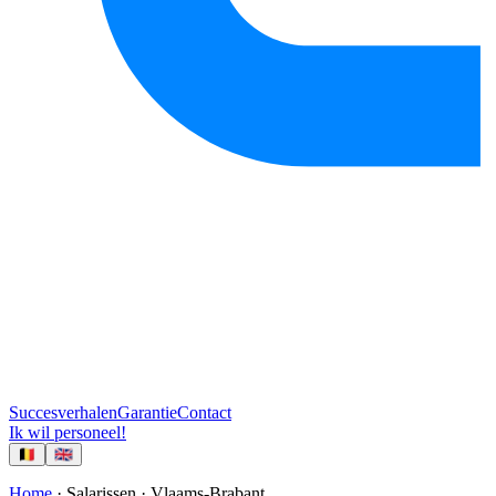
Succesverhalen
Garantie
Contact
Ik wil personeel!
🇧🇪
🇬🇧
Home
· Salarissen ·
Vlaams-Brabant