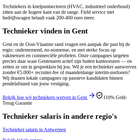
Techniekers in knelpuntsectoren (HVAC, industrieel onderhoud)
zitten aan de hogere kant van de range. Field service met
bedrijfswagen betaalt vaak 200-400 euro meer.
Technieker
vinden in
Gent
Gent en de Oost-Vlaamse rand vragen een aanpak die past bij de
regio: ondernemend, no-nonsense, en met sterke focus op
vakmensen en commerciële profielen. Onze campagnes targeten
precies daar waar Gentenaren actief zijn buiten kantooruren — en
zetten ze om in gesprekken bij jou.
Wil je een
technieker
aanwerven
zonder €5.000+ recruiter-fee of maandenlange interim-uurlonen?
Wij draaien lokale campagnes op passieve kandidaten binnen
pendelafstand van jouw vestiging.
Bekijk hoe wij
techniekers
werven in
Gent
110% Geld-
Terug Garantie
Technieker
salaris in andere regio's
Technieker
salaris in
Antwerpen