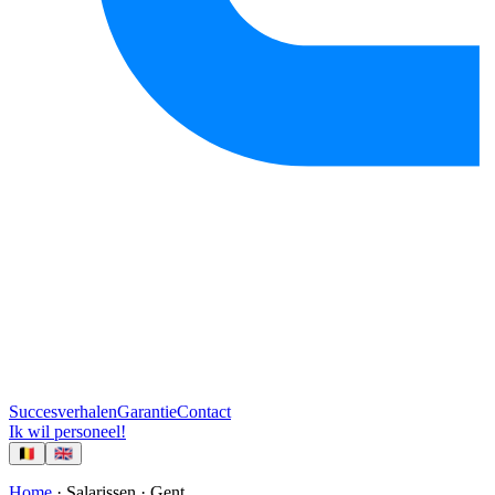
Succesverhalen
Garantie
Contact
Ik wil personeel!
🇧🇪
🇬🇧
Home
· Salarissen ·
Gent