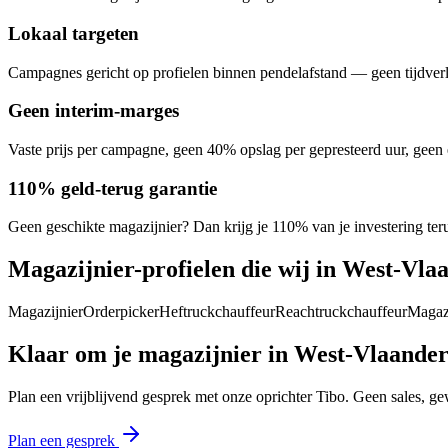
Lokaal targeten
Campagnes gericht op profielen binnen pendelafstand — geen tijdverl
Geen interim-marges
Vaste prijs per campagne, geen 40% opslag per gepresteerd uur, geen e
110% geld-terug garantie
Geen geschikte magazijnier? Dan krijg je 110% van je investering ter
Magazijnier
-profielen die wij in
West-Vla
Magazijnier
Orderpicker
Heftruckchauffeur
Reachtruckchauffeur
Magaz
Klaar om je
magazijnier
in
West-Vlaande
Plan een vrijblijvend gesprek met onze oprichter Tibo. Geen sales, ge
Plan een gesprek