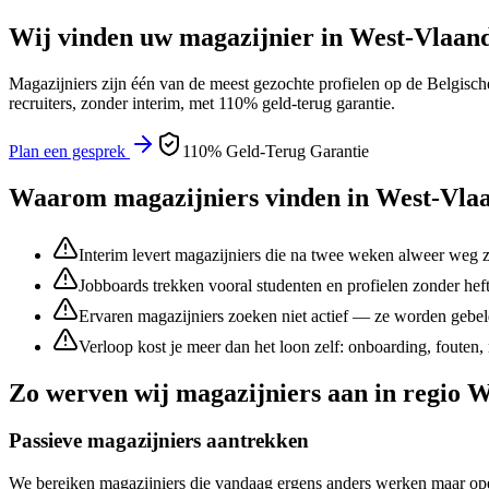
Wij vinden uw
magazijnier
in
West-Vlaan
Magazijniers
zijn één van de meest gezochte profielen op de Belgisch
recruiters, zonder interim, met 110% geld-terug garantie.
Plan een gesprek
110% Geld-Terug Garantie
Waarom
magazijniers
vinden in
West-Vla
Interim levert magazijniers die na twee weken alweer weg z
Jobboards trekken vooral studenten en profielen zonder heft
Ervaren magazijniers zoeken niet actief — ze worden gebel
Verloop kost je meer dan het loon zelf: onboarding, fouten,
Zo werven wij
magazijniers
aan in regio
W
Passieve magazijniers aantrekken
We bereiken magazijniers die vandaag ergens anders werken maar open 