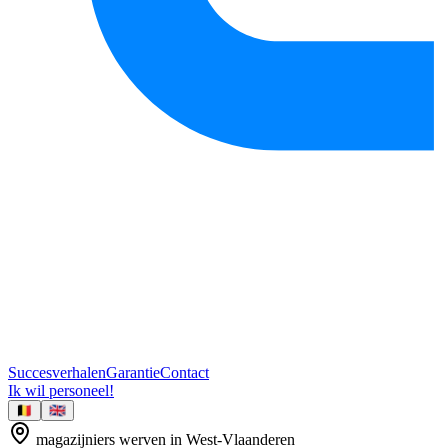
Succesverhalen
Garantie
Contact
Ik wil personeel!
🇧🇪
🇬🇧
magazijniers
werven in
West-Vlaanderen