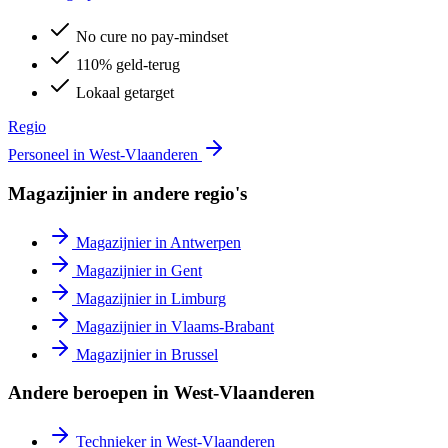
No cure no pay-mindset
110% geld-terug
Lokaal getarget
Regio
Personeel in
West-Vlaanderen
Magazijnier
in andere regio's
Magazijnier
in
Antwerpen
Magazijnier
in
Gent
Magazijnier
in
Limburg
Magazijnier
in
Vlaams-Brabant
Magazijnier
in
Brussel
Andere beroepen in
West-Vlaanderen
Technieker
in
West-Vlaanderen