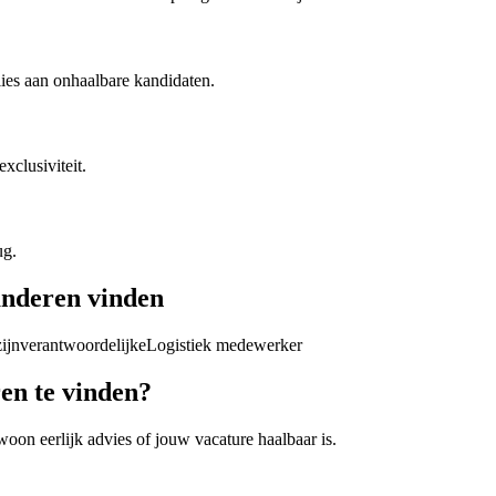
ies aan onhaalbare kandidaten.
xclusiviteit.
ug.
anderen
vinden
ijnverantwoordelijke
Logistiek medewerker
ren
te vinden?
woon eerlijk advies of jouw vacature haalbaar is.