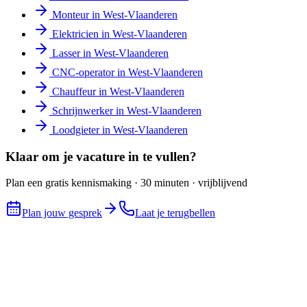
Monteur
in
West-Vlaanderen
Elektricien
in
West-Vlaanderen
Lasser
in
West-Vlaanderen
CNC-operator
in
West-Vlaanderen
Chauffeur
in
West-Vlaanderen
Schrijnwerker
in
West-Vlaanderen
Loodgieter
in
West-Vlaanderen
Klaar om je vacature in te vullen?
Plan een gratis kennismaking · 30 minuten · vrijblijvend
Plan jouw gesprek
Laat je terugbellen