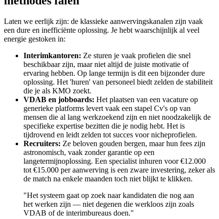
methodes falen
Laten we eerlijk zijn: de klassieke aanwervingskanalen zijn vaak
een dure en inefficiënte oplossing. Je hebt waarschijnlijk al veel
energie gestoken in:
Interimkantoren:
Ze sturen je vaak profielen die snel
beschikbaar zijn, maar niet altijd de juiste motivatie of
ervaring hebben. Op lange termijn is dit een bijzonder dure
oplossing. Het 'huren' van personeel biedt zelden de stabiliteit
die je als KMO zoekt.
VDAB en jobboards:
Het plaatsen van een vacature op
generieke platforms levert vaak een stapel Cv's op van
mensen die al lang werkzoekend zijn en niet noodzakelijk de
specifieke expertise bezitten die je nodig hebt. Het is
tijdrovend en leidt zelden tot succes voor nicheprofielen.
Recruiters:
Ze beloven gouden bergen, maar hun fees zijn
astronomisch, vaak zonder garantie op een
langetermijnoplossing. Een specialist inhuren voor €12.000
tot €15.000 per aanwerving is een zware investering, zeker als
de match na enkele maanden toch niet blijkt te klikken.
"Het systeem gaat op zoek naar kandidaten die nog aan
het werken zijn — niet degenen die werkloos zijn zoals
VDAB of de interimbureaus doen."