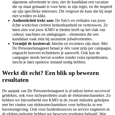
algemene advertentie te zien, ziet de kandidaat een vacature
die op maat gemaakt is voor hem, in zijn regio, en die inspeelt
op zijn specifieke interesses. Dit vergroot de kans dat hij stopt
met scrollen en klikt.
Authenticiteit trekt aan:
De foto's en verhalen van jouw
échte werkvloer creëren herkenbaarheid en vertrouwen. Ze
laten zien wat jouw KMO te bieden heeft op het vlak van
cultuur, machines en uitdagingen – elementen die een
kandidaat vaak mist bij anonieme jobadvertenties.
Vermijd de kostenval:
Interim en recruiters zijn duur. Met
De Personeelsmagneet betaal je één vaste prijs per campagne,
ongeacht hoeveel techniekers je aanwerft. Ook kan de
campagne steeds hervat worden zonder extra opstartkosten,
mocht je later opnieuw iemand nodig hebben.
Werkt dit echt? Een blik op bewezen
resultaten
De aanpak van De Personeelsmagneet is al talloze keren succesvol
gebleken, ook voor nicheprofielen zoals de elektromechanieker. Zo
hebben we bijvoorbeeld een KMO in de zware industrie geholpen
met het vinden van elektromechaniekers voor heftrucks in een
havenomgeving. Ook voor bordenbouwers en service engineers in
de elektro-industrie hebben we bewezen resultaten behaald. Wat