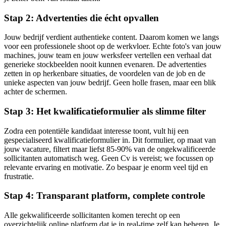
Stap 2: Advertenties die écht opvallen
Jouw bedrijf verdient authentieke content. Daarom komen we langs
voor een professionele shoot op de werkvloer. Echte foto's van jouw
machines, jouw team en jouw werksfeer vertellen een verhaal dat
generieke stockbeelden nooit kunnen evenaren. De advertenties
zetten in op herkenbare situaties, de voordelen van de job en de
unieke aspecten van jouw bedrijf. Geen holle frasen, maar een blik
achter de schermen.
Stap 3: Het kwalificatieformulier als slimme filter
Zodra een potentiële kandidaat interesse toont, vult hij een
gespecialiseerd kwalificatieformulier in. Dit formulier, op maat van
jouw vacature, filtert maar liefst 85-90% van de ongekwalificeerde
sollicitanten automatisch weg. Geen Cv is vereist; we focussen op
relevante ervaring en motivatie. Zo bespaar je enorm veel tijd en
frustratie.
Stap 4: Transparant platform, complete controle
Alle gekwalificeerde sollicitanten komen terecht op een
overzichtelijk online platform dat je in real-time zelf kan beheren. Je