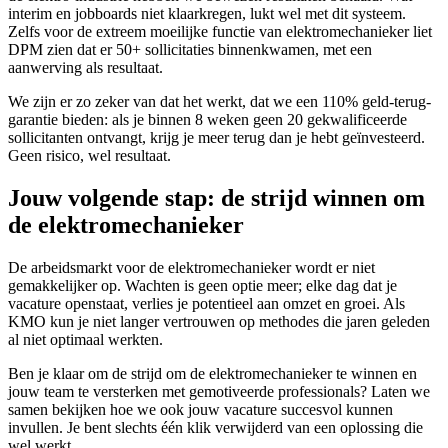
interim en jobboards niet klaarkregen, lukt wel met dit systeem.
Zelfs voor de extreem moeilijke functie van elektromechanieker liet
DPM zien dat er 50+ sollicitaties binnenkwamen, met een
aanwerving als resultaat.
We zijn er zo zeker van dat het werkt, dat we een 110% geld-terug-
garantie bieden: als je binnen 8 weken geen 20 gekwalificeerde
sollicitanten ontvangt, krijg je meer terug dan je hebt geïnvesteerd.
Geen risico, wel resultaat.
Jouw volgende stap: de strijd winnen om
de elektromechanieker
De arbeidsmarkt voor de elektromechanieker wordt er niet
gemakkelijker op. Wachten is geen optie meer; elke dag dat je
vacature openstaat, verlies je potentieel aan omzet en groei. Als
KMO kun je niet langer vertrouwen op methodes die jaren geleden
al niet optimaal werkten.
Ben je klaar om de strijd om de elektromechanieker te winnen en
jouw team te versterken met gemotiveerde professionals? Laten we
samen bekijken hoe we ook jouw vacature succesvol kunnen
invullen. Je bent slechts één klik verwijderd van een oplossing die
wel werkt.