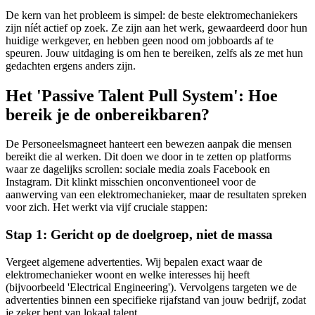
De kern van het probleem is simpel: de beste elektromechaniekers
zijn níét actief op zoek. Ze zijn aan het werk, gewaardeerd door hun
huidige werkgever, en hebben geen nood om jobboards af te
speuren. Jouw uitdaging is om hen te bereiken, zelfs als ze met hun
gedachten ergens anders zijn.
Het 'Passive Talent Pull System': Hoe
bereik je de onbereikbaren?
De Personeelsmagneet hanteert een bewezen aanpak die mensen
bereikt die al werken. Dit doen we door in te zetten op platforms
waar ze dagelijks scrollen: sociale media zoals Facebook en
Instagram. Dit klinkt misschien onconventioneel voor de
aanwerving van een elektromechanieker, maar de resultaten spreken
voor zich. Het werkt via vijf cruciale stappen:
Stap 1: Gericht op de doelgroep, niet de massa
Vergeet algemene advertenties. Wij bepalen exact waar de
elektromechanieker woont en welke interesses hij heeft
(bijvoorbeeld 'Electrical Engineering'). Vervolgens targeten we de
advertenties binnen een specifieke rijafstand van jouw bedrijf, zodat
je zeker bent van lokaal talent.