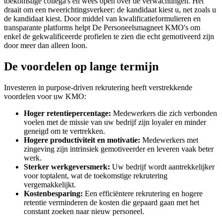
toekomstige collega's en wees open over de verwachtingen. Het
draait om een tweerichtingsverkeer: de kandidaat kiest u, net zoals u
de kandidaat kiest. Door middel van kwalificatieformulieren en
transparante platforms helpt De Personeelsmagneet KMO's om
enkel de gekwalificeerde profielen te zien die echt gemotiveerd zijn
door meer dan alleen loon.
De voordelen op lange termijn
Investeren in purpose-driven rekrutering heeft verstrekkende
voordelen voor uw KMO:
Hoger retentiepercentage:
Medewerkers die zich verbonden
voelen met de missie van uw bedrijf zijn loyaler en minder
geneigd om te vertrekken.
Hogere productiviteit en motivatie:
Medewerkers met
zingeving zijn intrinsiek gemotiveerder en leveren vaak beter
werk.
Sterker werkgeversmerk:
Uw bedrijf wordt aantrekkelijker
voor toptalent, wat de toekomstige rekrutering
vergemakkelijkt.
Kostenbesparing:
Een efficiëntere rekrutering en hogere
retentie verminderen de kosten die gepaard gaan met het
constant zoeken naar nieuw personeel.