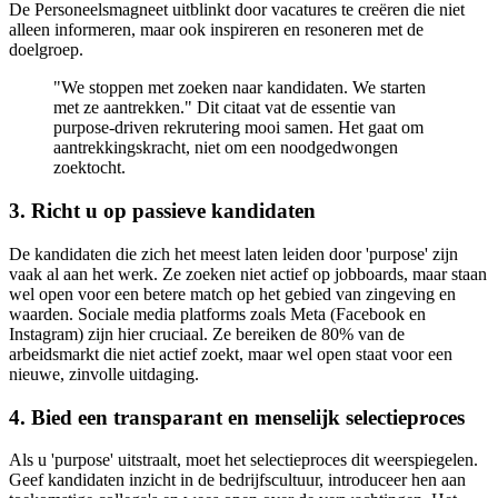
De Personeelsmagneet uitblinkt door vacatures te creëren die niet
alleen informeren, maar ook inspireren en resoneren met de
doelgroep.
"We stoppen met zoeken naar kandidaten. We starten
met ze aantrekken." Dit citaat vat de essentie van
purpose-driven rekrutering mooi samen. Het gaat om
aantrekkingskracht, niet om een noodgedwongen
zoektocht.
3. Richt u op passieve kandidaten
De kandidaten die zich het meest laten leiden door 'purpose' zijn
vaak al aan het werk. Ze zoeken niet actief op jobboards, maar staan
wel open voor een betere match op het gebied van zingeving en
waarden. Sociale media platforms zoals Meta (Facebook en
Instagram) zijn hier cruciaal. Ze bereiken de 80% van de
arbeidsmarkt die niet actief zoekt, maar wel open staat voor een
nieuwe, zinvolle uitdaging.
4. Bied een transparant en menselijk selectieproces
Als u 'purpose' uitstraalt, moet het selectieproces dit weerspiegelen.
Geef kandidaten inzicht in de bedrijfscultuur, introduceer hen aan