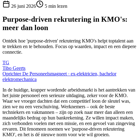
26 juni 2026
5
min lezen
Purpose-driven rekrutering in KMO's:
meer dan loon
Ontdek hoe 'purpose-driven' rekrutering KMO's helpt toptalent aan
te trekken en te behouden. Focus op waarden, impact en een diepere
connectie.
TG
Tibo Geerts
Oprichter De Personeelsmagneet · ex-elektricien, bachelor
elektromechanica
In de huidige, krapper wordende arbeidsmarkt is het aantrekken van
het juiste personeel een serieuze uitdaging, zeker voor de KMO.
Waar we vroeger dachten dat een competitief loon de sleutel was,
zien we nu een verschuiving. Werknemers – ook de beste
techniekers en vakmannen – zijn op zoek naar meer dan alleen een
maandelijks bedrag op hun bankrekening. Ze willen impact maken,
zich verbonden voelen met een missie, en een gevoel van zingeving
ervaren. Dit fenomeen noemen we 'purpose-driven rekrutering
KMO', en het is dé nieuwe norm voor wie wil groeien.