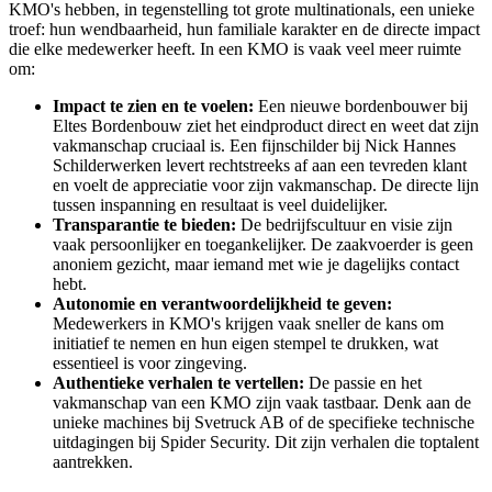
KMO's hebben, in tegenstelling tot grote multinationals, een unieke
troef: hun wendbaarheid, hun familiale karakter en de directe impact
die elke medewerker heeft. In een KMO is vaak veel meer ruimte
om:
Impact te zien en te voelen:
Een nieuwe bordenbouwer bij
Eltes Bordenbouw ziet het eindproduct direct en weet dat zijn
vakmanschap cruciaal is. Een fijnschilder bij Nick Hannes
Schilderwerken levert rechtstreeks af aan een tevreden klant
en voelt de appreciatie voor zijn vakmanschap. De directe lijn
tussen inspanning en resultaat is veel duidelijker.
Transparantie te bieden:
De bedrijfscultuur en visie zijn
vaak persoonlijker en toegankelijker. De zaakvoerder is geen
anoniem gezicht, maar iemand met wie je dagelijks contact
hebt.
Autonomie en verantwoordelijkheid te geven:
Medewerkers in KMO's krijgen vaak sneller de kans om
initiatief te nemen en hun eigen stempel te drukken, wat
essentieel is voor zingeving.
Authentieke verhalen te vertellen:
De passie en het
vakmanschap van een KMO zijn vaak tastbaar. Denk aan de
unieke machines bij Svetruck AB of de specifieke technische
uitdagingen bij Spider Security. Dit zijn verhalen die toptalent
aantrekken.