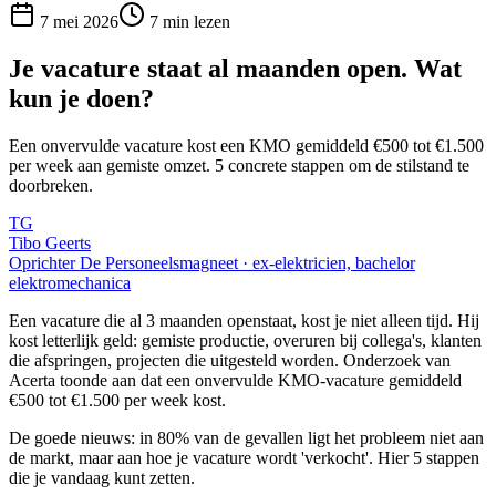
7 mei 2026
7
min lezen
Je vacature staat al maanden open. Wat
kun je doen?
Een onvervulde vacature kost een KMO gemiddeld €500 tot €1.500
per week aan gemiste omzet. 5 concrete stappen om de stilstand te
doorbreken.
TG
Tibo Geerts
Oprichter De Personeelsmagneet · ex-elektricien, bachelor
elektromechanica
Een vacature die al 3 maanden openstaat, kost je niet alleen tijd. Hij
kost letterlijk geld: gemiste productie, overuren bij collega's, klanten
die afspringen, projecten die uitgesteld worden. Onderzoek van
Acerta toonde aan dat een onvervulde KMO-vacature gemiddeld
€500 tot €1.500 per week kost.
De goede nieuws: in 80% van de gevallen ligt het probleem niet aan
de markt, maar aan hoe je vacature wordt 'verkocht'. Hier 5 stappen
die je vandaag kunt zetten.