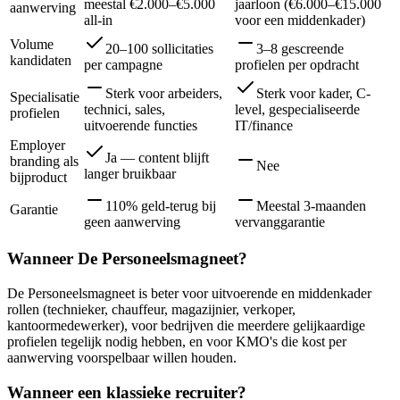
meestal €2.000–€5.000
jaarloon (€6.000–€15.000
aanwerving
all-in
voor een middenkader)
Volume
20–100 sollicitaties
3–8 gescreende
kandidaten
per campagne
profielen per opdracht
Sterk voor arbeiders,
Sterk voor kader, C-
Specialisatie
technici, sales,
level, gespecialiseerde
profielen
uitvoerende functies
IT/finance
Employer
Ja — content blijft
branding als
Nee
langer bruikbaar
bijproduct
110% geld-terug bij
Meestal 3-maanden
Garantie
geen aanwerving
vervanggarantie
Wanneer De Personeelsmagneet?
De Personeelsmagneet is beter voor uitvoerende en middenkader
rollen (technieker, chauffeur, magazijnier, verkoper,
kantoormedewerker), voor bedrijven die meerdere gelijkaardige
profielen tegelijk nodig hebben, en voor KMO's die kost per
aanwerving voorspelbaar willen houden.
Wanneer
een klassieke recruiter
?