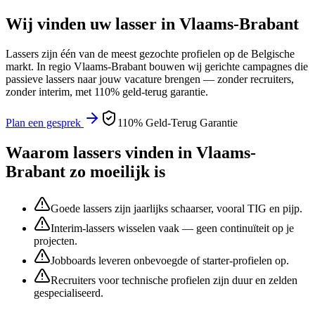
Wij vinden uw
lasser
in
Vlaams-Brabant
Lassers
zijn één van de meest gezochte profielen op de Belgische
markt. In regio
Vlaams-Brabant
bouwen wij gerichte campagnes die
passieve
lassers
naar jouw vacature brengen — zonder recruiters,
zonder interim, met 110% geld-terug garantie.
Plan een gesprek
110% Geld-Terug Garantie
Waarom
lassers
vinden in
Vlaams-
Brabant
zo moeilijk is
Goede lassers zijn jaarlijks schaarser, vooral TIG en pijp.
Interim-lassers wisselen vaak — geen continuïteit op je
projecten.
Jobboards leveren onbevoegde of starter-profielen op.
Recruiters voor technische profielen zijn duur en zelden
gespecialiseerd.