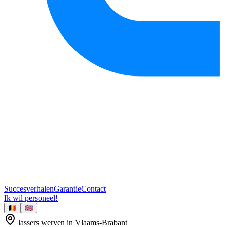
Succesverhalen
Garantie
Contact
Ik wil personeel!
🇧🇪
🇬🇧
lassers
werven in
Vlaams-Brabant