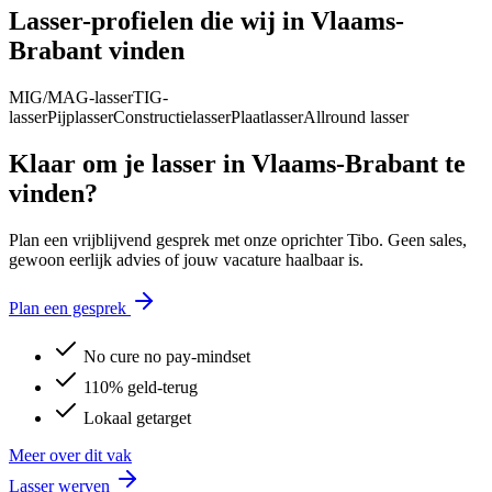
Lasser
-profielen die wij in
Vlaams-
Brabant
vinden
MIG/MAG-lasser
TIG-
lasser
Pijplasser
Constructielasser
Plaatlasser
Allround lasser
Klaar om je
lasser
in
Vlaams-Brabant
te
vinden?
Plan een vrijblijvend gesprek met onze oprichter Tibo. Geen sales,
gewoon eerlijk advies of jouw vacature haalbaar is.
Plan een gesprek
No cure no pay-mindset
110% geld-terug
Lokaal getarget
Meer over dit vak
Lasser
werven