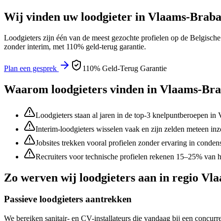
Wij vinden uw
loodgieter
in
Vlaams-Braba
Loodgieters
zijn één van de meest gezochte profielen op de Belgische
zonder interim, met 110% geld-terug garantie.
Plan een gesprek
110% Geld-Terug Garantie
Waarom
loodgieters
vinden in
Vlaams-Bra
Loodgieters staan al jaren in de top-3 knelpuntberoepen in
Interim-loodgieters wisselen vaak en zijn zelden meteen inz
Jobsites trekken vooral profielen zonder ervaring in conde
Recruiters voor technische profielen rekenen 15–25% van h
Zo werven wij
loodgieters
aan in regio
Vla
Passieve loodgieters aantrekken
We bereiken sanitair- en CV-installateurs die vandaag bij een concu