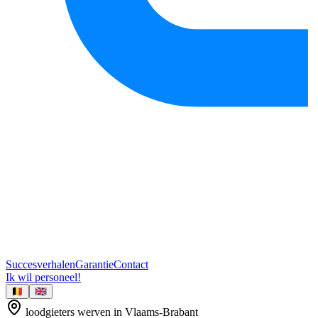
Succesverhalen
Garantie
Contact
Ik wil personeel!
🇧🇪
🇬🇧
loodgieters
werven in
Vlaams-Brabant