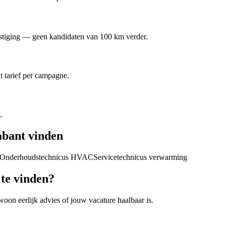
vestiging — geen kandidaten van 100 km verder.
t tarief per campagne.
.
abant
vinden
Onderhoudstechnicus HVAC
Servicetechnicus verwarming
te vinden?
woon eerlijk advies of jouw vacature haalbaar is.