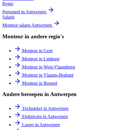
Regio
Personeel in
Antwerpen
Salaris
Monteur
salaris
Antwerpen
Monteur
in andere regio's
Monteur
in
Gent
Monteur
in
Limburg
Monteur
in
West-Vlaanderen
Monteur
in
Vlaams-Brabant
Monteur
in
Brussel
Andere beroepen in
Antwerpen
Technieker
in
Antwerpen
Elektricien
in
Antwerpen
Lasser
in
Antwerpen