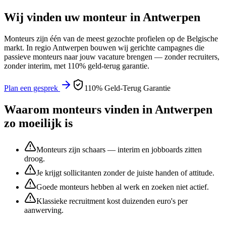
Wij vinden uw
monteur
in
Antwerpen
Monteurs
zijn één van de meest gezochte profielen op de Belgische
markt. In regio
Antwerpen
bouwen wij gerichte campagnes die
passieve
monteurs
naar jouw vacature brengen — zonder recruiters,
zonder interim, met 110% geld-terug garantie.
Plan een gesprek
110% Geld-Terug Garantie
Waarom
monteurs
vinden in
Antwerpen
zo moeilijk is
Monteurs zijn schaars — interim en jobboards zitten
droog.
Je krijgt sollicitanten zonder de juiste handen of attitude.
Goede monteurs hebben al werk en zoeken niet actief.
Klassieke recruitment kost duizenden euro's per
aanwerving.